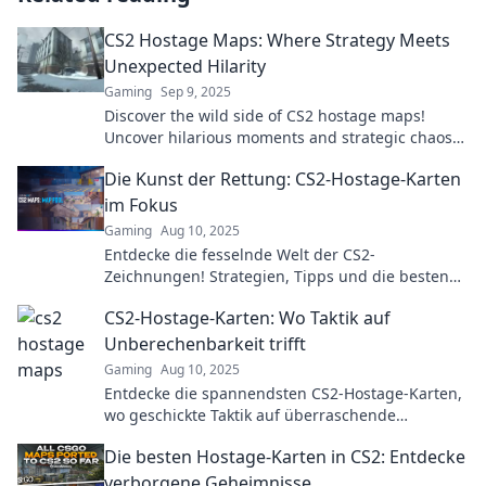
CS2 Hostage Maps: Where Strategy Meets
Unexpected Hilarity
Gaming
Sep 9, 2025
Discover the wild side of CS2 hostage maps!
Uncover hilarious moments and strategic chaos
that will change your gameplay forever.
Die Kunst der Rettung: CS2-Hostage-Karten
im Fokus
Gaming
Aug 10, 2025
Entdecke die fesselnde Welt der CS2-
Zeichnungen! Strategien, Tipps und die besten
Hostage-Karten warten auf dich. Jetzt klicken und
CS2-Hostage-Karten: Wo Taktik auf
mehr erfahren!
Unberechenbarkeit trifft
Gaming
Aug 10, 2025
Entdecke die spannendsten CS2-Hostage-Karten,
wo geschickte Taktik auf überraschende
Wendungen trifft! Sei bereit für actionreiche
Die besten Hostage-Karten in CS2: Entdecke
Spiele!
verborgene Geheimnisse