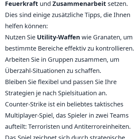
Feuerkraft
und
Zusammenarbeit
setzen.
Dies sind einige zusätzliche Tipps, die Ihnen
helfen können:
Nutzen Sie
Utility-Waffen
wie Granaten, um
bestimmte Bereiche effektiv zu kontrollieren.
Arbeiten Sie in Gruppen zusammen, um
Überzahl-Situationen zu schaffen.
Bleiben Sie flexibel und passen Sie Ihre
Strategien je nach Spielsituation an.
Counter-Strike ist ein beliebtes taktisches
Multiplayer-Spiel, das Spieler in zwei Teams
aufteilt: Terroristen und Antiterroreinheiten.
Das Spiel zeichnet sich durch strategische