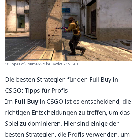
10 Types of Counter-Strike Tactics - CS LAB
Die besten Strategien für den Full Buy in
CSGO: Tipps für Profis
Im
Full Buy
in CSGO ist es entscheidend, die
richtigen Entscheidungen zu treffen, um das
Spiel zu dominieren. Hier sind einige der
besten Strategien, die Profis verwenden, um