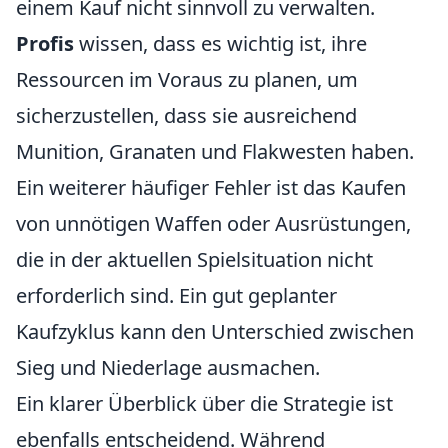
einem Kauf nicht sinnvoll zu verwalten.
Profis
wissen, dass es wichtig ist, ihre
Ressourcen im Voraus zu planen, um
sicherzustellen, dass sie ausreichend
Munition, Granaten und Flakwesten haben.
Ein weiterer häufiger Fehler ist das Kaufen
von unnötigen Waffen oder Ausrüstungen,
die in der aktuellen Spielsituation nicht
erforderlich sind. Ein gut geplanter
Kaufzyklus kann den Unterschied zwischen
Sieg und Niederlage ausmachen.
Ein klarer Überblick über die Strategie ist
ebenfalls entscheidend. Während