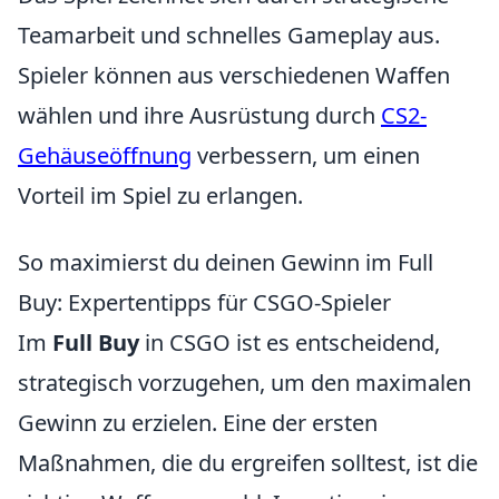
Teamarbeit und schnelles Gameplay aus.
Spieler können aus verschiedenen Waffen
wählen und ihre Ausrüstung durch
CS2-
Gehäuseöffnung
verbessern, um einen
Vorteil im Spiel zu erlangen.
So maximierst du deinen Gewinn im Full
Buy: Expertentipps für CSGO-Spieler
Im
Full Buy
in CSGO ist es entscheidend,
strategisch vorzugehen, um den maximalen
Gewinn zu erzielen. Eine der ersten
Maßnahmen, die du ergreifen solltest, ist die