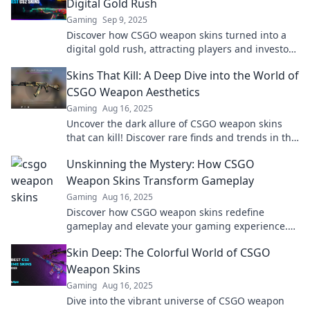
Digital Gold Rush
Gaming
Sep 9, 2025
Discover how CSGO weapon skins turned into a
digital gold rush, attracting players and investors
alike in this booming virtual marketplace!
Skins That Kill: A Deep Dive into the World of
CSGO Weapon Aesthetics
Gaming
Aug 16, 2025
Uncover the dark allure of CSGO weapon skins
that can kill! Discover rare finds and trends in this
ultimate aesthetic showdown.
Unskinning the Mystery: How CSGO
Weapon Skins Transform Gameplay
Gaming
Aug 16, 2025
Discover how CSGO weapon skins redefine
gameplay and elevate your gaming experience.
Unveil the secrets behind these digital
Skin Deep: The Colorful World of CSGO
transformations!
Weapon Skins
Gaming
Aug 16, 2025
Dive into the vibrant universe of CSGO weapon