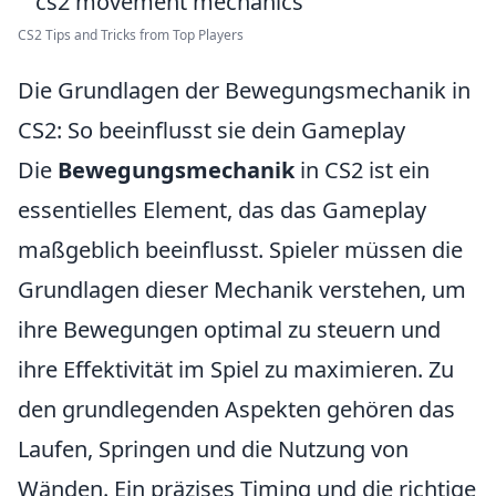
CS2 Tips and Tricks from Top Players
Die Grundlagen der Bewegungsmechanik in
CS2: So beeinflusst sie dein Gameplay
Die
Bewegungsmechanik
in CS2 ist ein
essentielles Element, das das Gameplay
maßgeblich beeinflusst. Spieler müssen die
Grundlagen dieser Mechanik verstehen, um
ihre Bewegungen optimal zu steuern und
ihre Effektivität im Spiel zu maximieren. Zu
den grundlegenden Aspekten gehören das
Laufen, Springen und die Nutzung von
Wänden. Ein präzises Timing und die richtige