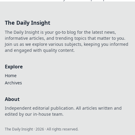
your game and outmaneuver your rivals.
The Daily Insight
The Daily Insight is your go-to blog for the latest news,
informative articles, and trending topics that matter to you.
Join us as we explore various subjects, keeping you informed
and engaged with quality content.
Explore
Home
Archives
About
Independent editorial publication. All articles written and
edited by our in-house team.
The Daily Insight
·
2026
· All rights reserved.