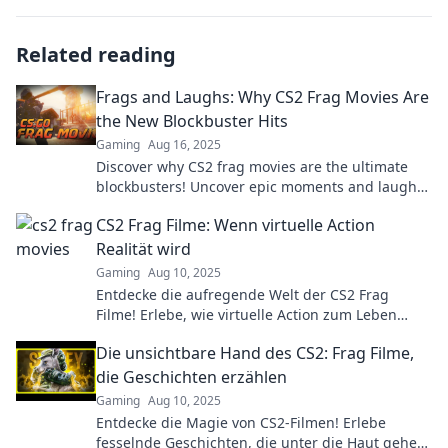
Related reading
Frags and Laughs: Why CS2 Frag Movies Are
the New Blockbuster Hits
Gaming
Aug 16, 2025
Discover why CS2 frag movies are the ultimate
blockbusters! Uncover epic moments and laugh-
out-loud highlights in gaming's new sensation.
CS2 Frag Filme: Wenn virtuelle Action
Realität wird
Gaming
Aug 10, 2025
Entdecke die aufregende Welt der CS2 Frag
Filme! Erlebe, wie virtuelle Action zum Leben
erwacht und Adrenalin pur entfesselt wird.
Die unsichtbare Hand des CS2: Frag Filme,
die Geschichten erzählen
Gaming
Aug 10, 2025
Entdecke die Magie von CS2-Filmen! Erlebe
fesselnde Geschichten, die unter die Haut gehen