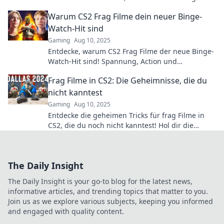
– die unsichtbare Hand des Erzählens wartet auf
Warum CS2 Frag Filme dein neuer Binge-
dich!
Watch-Hit sind
Gaming
Aug 10, 2025
Entdecke, warum CS2 Frag Filme der neue Binge-
Watch-Hit sind! Spannung, Action und
unerwartete Wendungen warten auf dich!
Frag Filme in CS2: Die Geheimnisse, die du
nicht kanntest
Gaming
Aug 10, 2025
Entdecke die geheimen Tricks für frag Filme in
CS2, die du noch nicht kanntest! Hol dir die
besten Tipps für epische Gameplay-Momente!
The Daily Insight
The Daily Insight is your go-to blog for the latest news,
informative articles, and trending topics that matter to you.
Join us as we explore various subjects, keeping you informed
and engaged with quality content.