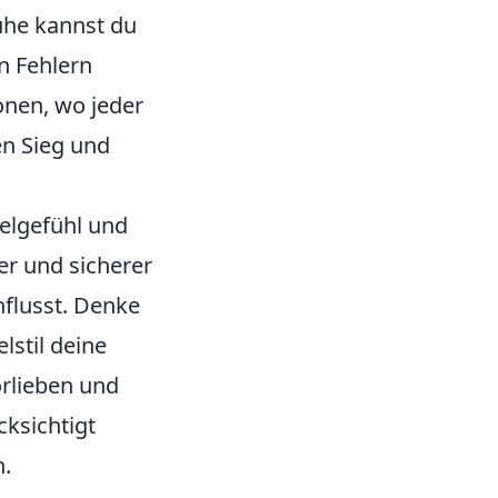
uhe kannst du
n Fehlern
ionen, wo jeder
en Sieg und
ielgefühl und
er und sicherer
flusst. Denke
lstil deine
rlieben und
cksichtigt
.