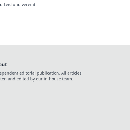
d Leistung vereint
lebnisse. Holen Sie
kten Look!
out
ependent editorial publication. All articles
tten and edited by our in-house team.