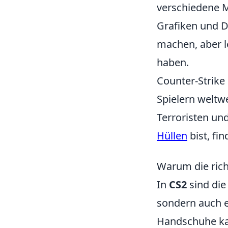
verschiedene M
Grafiken und D
machen, aber le
haben.
Counter-Strike 
Spielern weltw
Terroristen un
Hüllen
bist, fi
Warum die rich
In
CS2
sind die
sondern auch e
Handschuhe kan