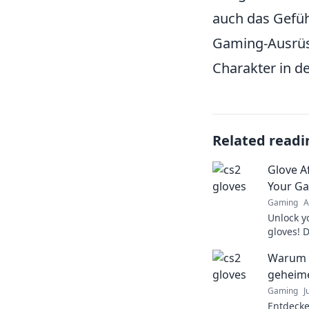
auch das Gefüh
Gaming-Ausrüst
Charakter in de
Related readi
Glove A
Your Ga
Gaming
A
Unlock y
gloves! 
accessor
Warum 
gamer.
geheime
Gaming
J
Entdecke