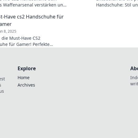
 Waffenarsenal verstärken und
Handschuhe: Stil un
n entscheidenden Vorteil im
für optimale Spieler
t-Have cs2 Handschuhe für
schaffen!
sich jetzt den perfe
Gamer
un 8, 2025
 die Must-Have CS2
he für Gamer! Perfekte
 ultimativer Grip und Stil.
um Gaming-Profi!
Explore
Ab
Home
Ind
est
wri
s
Archives
us