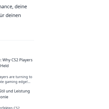
hance, deine
für deinen
: Why CS2 Players
-Held
ayers are turning to
mate gaming edge!
ial and level up your
til und Leistung
monie
erfekten CS2