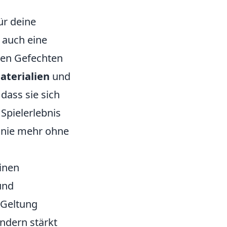
ür deine
n auch eine
igen Gefechten
aterialien
und
dass sie sich
Spielerlebnis
u nie mehr ohne
einen
und
 Geltung
ndern stärkt