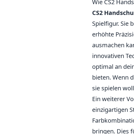
Wie CS2 Handsc
CS2 Handsch
Spielfigur. Sie
erhöhte Präzis
ausmachen kan
innovativen Te
optimal an dei
bieten. Wenn d
sie spielen wol
Ein weiterer Vo
einzigartigen S
Farbkombinatio
bringen. Dies 