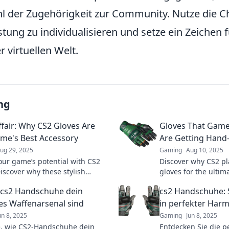
l der Zugehörigkeit zur Community. Nutze die C
ung zu individualisieren und setze ein Zeichen 
r virtuellen Welt.
ng
ffair: Why CS2 Gloves Are
Gloves That Game
me's Best Accessory
Are Getting Hand
ug 29, 2025
Gaming
Aug 10, 2025
our game’s potential with CS2
Discover why CS2 pl
Discover why these stylish
gloves for the ulti
ies are a must-have for every
Unleash your potent
cs2 Handschuhe dein
cs2 Handschuhe: S
game now!
s Waffenarsenal sind
in perfekter Har
un 8, 2025
Gaming
Jun 8, 2025
, wie CS2-Handschuhe dein
Entdecken Sie die p