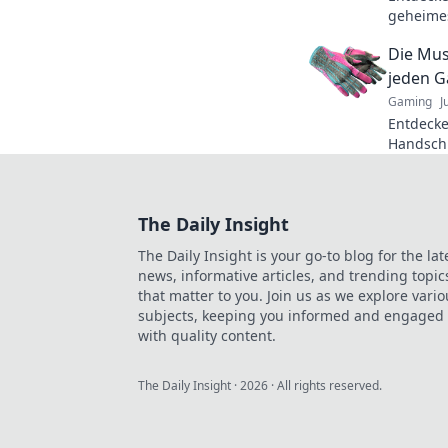
geheimes
dir eine
Die Mus
Spiel ver
jeden 
Gaming
J
Entdecke
Handschu
Passform,
Werde z
The Daily Insight
The Daily Insight is your go-to blog for the lat
news, informative articles, and trending topic
that matter to you. Join us as we explore vario
subjects, keeping you informed and engaged
with quality content.
The Daily Insight
·
2026
· All rights reserved.