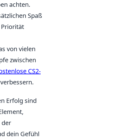
ben achten.
sätzlichen Spaß
Priorität
as von vielen
mpfe zwischen
ostenlose CS2-
u verbessern.
n Erfolg sind
 Element,
 der
nd dein Gefühl