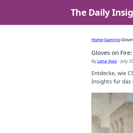
The Daily Insi
Home
›
Gaming
›
Glove
Gloves on Fire
By
Lena Voss
·
July 2
Entdecke, wie CS
Insights für das