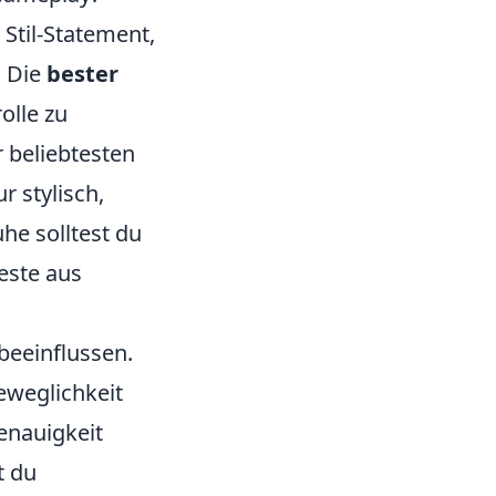
 Stil-Statement,
. Die
bester
olle zu
r beliebtesten
r stylisch,
he solltest du
este aus
beeinflussen.
eweglichkeit
enauigkeit
t du