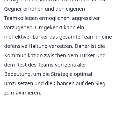
Gegner erhöhen und den eigenen
Teamkollegen ermöglichen, aggressiver
vorzugehen. Umgekehrt kann ein
ineffektiver Lurker das gesamte Team in eine
defensive Haltung versetzen. Daher ist die
Kommunikation zwischen dem Lurker und
dem Rest des Teams von zentraler
Bedeutung, um die Strategie optimal
umzusetzen und die Chancen auf den Sieg
zu maximieren.