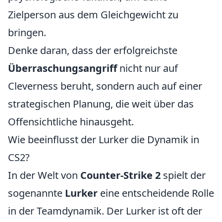
Zielperson aus dem Gleichgewicht zu
bringen.
Denke daran, dass der erfolgreichste
Überraschungsangriff
nicht nur auf
Cleverness beruht, sondern auch auf einer
strategischen Planung, die weit über das
Offensichtliche hinausgeht.
Wie beeinflusst der Lurker die Dynamik in
CS2?
In der Welt von
Counter-Strike 2
spielt der
sogenannte
Lurker
eine entscheidende Rolle
in der Teamdynamik. Der Lurker ist oft der